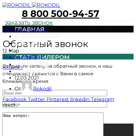
8 800 500-94-57
заказать звонок
ГЛАВНАЯ
Главная страница
»
Архив по категориям "Акции"
О КОМПАНИИ
Обратный звонок
КАТАЛОГ
ДОСТАВКА И ОПЛАТА
12
Мар
Акции
СТАТЬ ДИЛЕРОМ
,
Новости
ГАРАНТИЯ
Отправьте заявку на обратный звонок, и наш
Акция…
КОНТАКТЫ
специалист свяжется с Вами в самое
12.03.2021
ближайшее время
От
Rokodil
Facebook
Twitter
Pinterest
linkedin
Telegram
текст...
Продолжить чтение