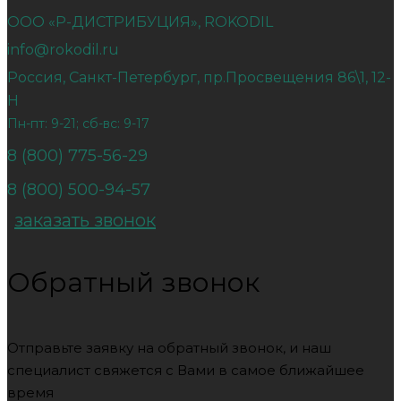
ООО «Р-ДИСТРИБУЦИЯ», ROKODIL
info@rokodil.ru
Россия, Санкт-Петербург, пр.Просвещения 86\1, 12-
Н
Пн-пт: 9-21; сб-вс: 9-17
8 (800) 775-56-29
8 (800) 500-94-57
заказать звонок
Обратный звонок
Отправьте заявку на обратный звонок, и наш
специалист свяжется с Вами в самое ближайшее
время