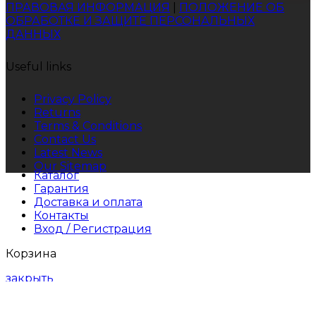
ПРАВОВАЯ ИНФОРМАЦИЯ
|
ПОЛОЖЕНИЕ ОБ
ОБРАБОТКЕ И ЗАЩИТЕ ПЕРСОНАЛЬНЫХ
ДАННЫХ
Useful links
Privacy Policy
Returns
Terms & Conditions
Contact Us
Latest News
Our Sitemap
Каталог
Гарантия
Доставка и оплата
Контакты
Вход / Регистрация
Корзина
закрыть
Прокрутить Вверх