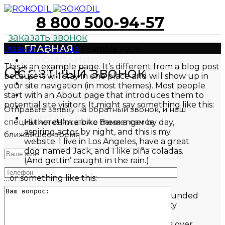
8 800 500-94-57
заказать звонок
ГЛАВНАЯ
Главная страница
»
Sample Page
О КОМПАНИИ
This is an example page. It’s different from a blog post
Обратный звонок
КАТАЛОГ
because it will stay in one place and will show up in
ДОСТАВКА И ОПЛАТА
your site navigation (in most themes). Most people
СТАТЬ ДИЛЕРОМ
start with an About page that introduces them to
potential site visitors. It might say something like this:
ГАРАНТИЯ
Отправьте заявку на обратный звонок, и наш
КОНТАКТЫ
специалист свяжется с Вами в самое
Hi there! I’m a bike messenger by day,
aspiring actor by night, and this is my
ближайшее время
website. I live in Los Angeles, have a great
dog named Jack, and I like piña coladas.
(And gettin’ caught in the rain.)
…or something like this:
The XYZ Doohickey Company was founded
in 1971, and has been providing quality
doohickeys to the public ever since.
Located in Gotham City, XYZ employs over